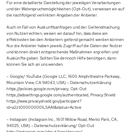
Für eine detaillierte Darstellung der jeweiligen Verarbeitungen
und der Widerspruchsmöglichkeiten (Opt-Out), verweisen wir auf
die nachfolgend verlinkten Angaben der Anbieter.
Auch im Fall von Auskunftsanfragen und der Geltendmachung
von Nutzerrechten, weisen wir darauf hin, dass diese am
effektivsten bei den Anbietern geltend gemacht werden können.
Nur die Anbieter haben jeweils Zugriff auf die Daten der Nutzer
und können direkt entsprechende Maßnahmen ergreifen und
Auskünfte geben. Sollten Sie dennoch Hilfe benötigen, dann
können Sie sich an uns wenden.
– Google/ YouTube (Google LLC, 1600 Amphitheatre Parkway,
Mountain View, CA 94043, USA) – Datenschutzerklärung:
https://policies.google.com/privacy, Opt-Out:
https://adssettings.google.com/authenticated, Privacy Shield:
https://www.privacyshield.gov/participant?
id=a2zt000000001L5AAI&status=Active.
– Instagram (Instagram Inc., 1601 Willow Road, Menlo Park, CA,
94025, USA) – Datenschutzerklärung/ Opt-Out:
http://instagram.com/about/legal/privacy/.