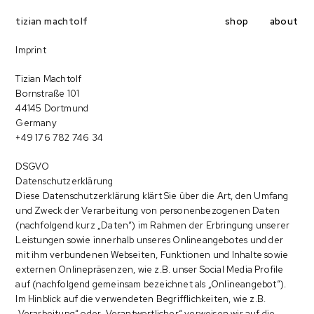
shop
about
tizian machtolf
Imprint
Tizian Machtolf
Bornstraße 101
44145 Dortmund
Germany
+49 176 782 746 34
DSGVO
Datenschutzerklärung
Diese Datenschutzerklärung klärt Sie über die Art, den Umfang
und Zweck der Verarbeitung von personenbezogenen Daten
(nachfolgend kurz „Daten“) im Rahmen der Erbringung unserer
Leistungen sowie innerhalb unseres Onlineangebotes und der
mit ihm verbundenen Webseiten, Funktionen und Inhalte sowie
externen Onlinepräsenzen, wie z.B. unser Social Media Profile
auf (nachfolgend gemeinsam bezeichnet als „Onlineangebot“).
Im Hinblick auf die verwendeten Begrifflichkeiten, wie z.B.
„Verarbeitung“ oder „Verantwortlicher“ verweisen wir auf die