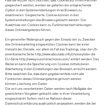
Falls die Nutzer nicht möchten, dass Cookies auf ihrem Rechner
gespeichert werden, werden sie gebeten die entsprechende
Option in den Systemeinstellungen ihres Browsers zu
deaktivieren. Gespeicherte Cookies können in den
Systemeinstellungen des Browsers gelöscht werden. Der
Ausschluss von Cookies kann zu Funktionseinschränkungen
dieses Onlineangebotes führen.
Ein genereller Widerspruch gegen den Einsatz der zu Zwecken
des Onlinemarketing eingesetzten Cookies kann bei einer
Vielzahl der Dienste, vor allem im Fall des Trackings, über die US-
amerikanische Seite http://www.aboutads.info/choices/oder die
EU-Seite http://www.youronlinechoices.com/ erklärt werden. Des
Weiteren kann die Speicherung von Cookies mittels deren
Abschaltung in den Einstellungen des Browsers erreicht werden.
Bitte beachten Sie, dass dann gegebenenfalls nicht alle
Funktionen dieses Onlineangebotes genutzt werden
können.Löschung von Daten
Die von uns verarbeiteten Daten werden nach Maßgabe der
gesetzlichen Vorgaben gelöscht oder in ihrer Verarbeitung
eingeschränkt. Sofern nicht im Rahmen dieser
Datenschutzerklärung ausdrücklich angegeben, werden die bei