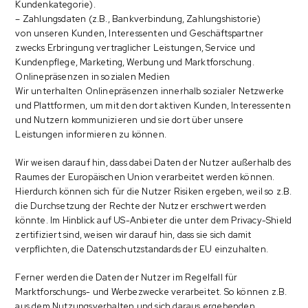
Kundenkategorie).
– Zahlungsdaten (z.B., Bankverbindung, Zahlungshistorie)
von unseren Kunden, Interessenten und Geschäftspartner
zwecks Erbringung vertraglicher Leistungen, Service und
Kundenpflege, Marketing, Werbung und Marktforschung.
Onlinepräsenzen in sozialen Medien
Wir unterhalten Onlinepräsenzen innerhalb sozialer Netzwerke
und Plattformen, um mit den dort aktiven Kunden, Interessenten
und Nutzern kommunizieren und sie dort über unsere
Leistungen informieren zu können.
Wir weisen darauf hin, dass dabei Daten der Nutzer außerhalb des
Raumes der Europäischen Union verarbeitet werden können.
Hierdurch können sich für die Nutzer Risiken ergeben, weil so z.B.
die Durchsetzung der Rechte der Nutzer erschwert werden
könnte. Im Hinblick auf US-Anbieter die unter dem Privacy-Shield
zertifiziert sind, weisen wir darauf hin, dass sie sich damit
verpflichten, die Datenschutzstandards der EU einzuhalten.
Ferner werden die Daten der Nutzer im Regelfall für
Marktforschungs- und Werbezwecke verarbeitet. So können z.B.
aus dem Nutzungsverhalten und sich daraus ergebenden