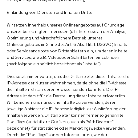
Einbindung von Diensten und Inhalten Dritter
Wir setzen innerhalb unseres Onlineangebotes auf Grundlage
unserer berechtigten Interessen (d.h. Interesse an der Analyse,
Optimierung und wirtschaftlichem Betrieb unseres
Onlineangebotes im Sinne des Art. 6 Abs. 1 lit. f. DSGVO) Inhalts-
oder Serviceangebote von Drittanbietern ein, um deren Inhalte
und Services, wie z.B. Videos oder Schriftarten einzubinden
(nachfolgend einheitlich bezeichnet als “Inhalte”).
Dies setzt immer voraus, dass die Drittanbieter dieser Inhalte, die
IP-Adresse der Nutzer wahrnehmen, da sie ohne die IP-Adresse
die Inhalte nicht an deren Browser senden könnten. Die IP-
Adresse ist damit für die Darstellung dieser Inhalte erforderlich.
Wir bemühen uns nur solche Inhalte zu verwenden, deren
jeweilige Anbieter die IP-Adresse lediglich zur Auslieferung der
Inhalte verwenden. Drittanbieter können ferner so genannte
Pixel-Tags (unsichtbare Grafiken, auch als “Web Beacons”
bezeichnet) für statistische oder Marketingzwecke verwenden.
Durch die “Pixel-Tags” können Informationen, wie der