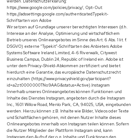
werden. Datenschutzerklärung:
https://www.google.com/policies/privacy/, Opt-Out:
https://adssettings.google.com/authenticated.Typekit-
Schriftarten von Adobe
Wir setzen auf Grundlage unserer berechtigten Interessen (d.h.
Interesse an der Analyse, Optimierung und wirtschaftlichem
Betrieb unseres Onlineangebotes im Sinne des Art. 6 Abs. 1 lit. f.
DSGVO) externe “Typekit”-Schriftarten des Anbieters Adobe
Systems Software Ireland Limited, 4-6 Riverwalk, Citywest
Business Campus, Dublin 24, Republic of Ireland ein. Adobe ist
unter dem Privacy-Shield-Abkommen zertifiziert und bietet
hierdurch eine Garantie, das europäische Datenschutzrecht
einzuhalten (https://www.privacyshield.gov/participant?
id=a2zt0000000TNo9AAG&status=Active).Instagram
Innerhalb unseres Onlineangebotes können Funktionen und
Inhalte des Dienstes Instagram, angeboten durch die Instagram
Inc., 1601 Willow Road, Menlo Park, CA, 94025, USA, eingebunden
werden. Hierzu können z.B. Inhalte wie Bilder, Videos oder Texte
und Schaltflächen gehören, mit denen Nutzer Inhalte dieses
Onlineangebotes innerhalb von Instagram teilen können. Sofern
die Nutzer Mitglieder der Plattform Instagram sind, kann
Instagram den Aufruf der o.g. Inhalte und Funktionen den